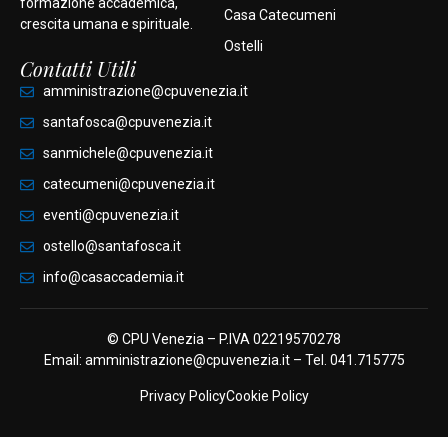
formazione accademica,
Casa Catecumeni
crescita umana e spirituale.
Ostelli
Contatti Utili
amministrazione@cpuvenezia.it
santafosca@cpuvenezia.it
sanmichele@cpuvenezia.it
catecumeni@cpuvenezia.it
eventi@cpuvenezia.it
ostello@santafosca.it
info@casaccademia.it
© CPU Venezia – P.IVA 02219570278
Email:
amministrazione@cpuvenezia
.it – Tel.
041.715775
Privacy Policy
Cookie Policy