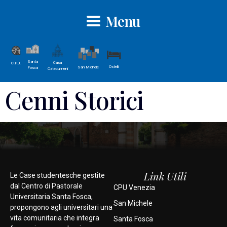
Menu
Santa
Casa
C.P.U.
Ostelli
San Michele
Fosca
Catecumeni
Cenni Storici
Link Utili
Le Case studentesche gestite
dal Centro di Pastorale
CPU Venezia
Universitaria Santa Fosca,
San Michele
propongono agli universitari una
vita comunitaria che integra
Santa Fosca