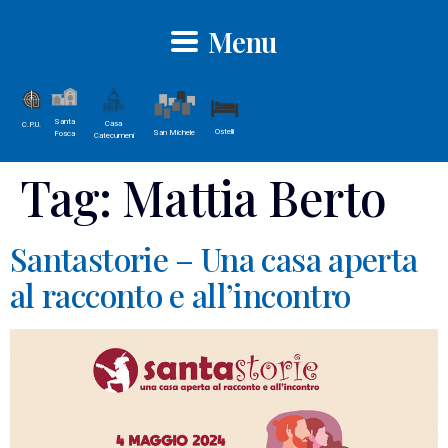
Menu
Santa
Casa
C.P.U.
Ostelli
San Michele
Fosca
Catecumeni
Tag:
Mattia Berto
Santastorie – Una casa aperta
al racconto e all’incontro