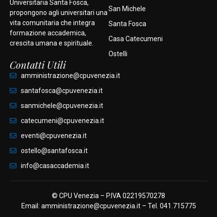
Universitaria Santa Fosca,
San Michele
propongono agli universitari una
vita comunitaria che integra
Santa Fosca
formazione accademica,
Casa Catecumeni
crescita umana e spirituale.
Ostelli
Contatti Utili
amministrazione@cpuvenezia.it
santafosca@cpuvenezia.it
sanmichele@cpuvenezia.it
catecumeni@cpuvenezia.it
eventi@cpuvenezia.it
ostello@santafosca.it
info@casaccademia.it
© CPU Venezia – P.IVA 02219570278
Email:
amministrazione@cpuvenezia
.it – Tel.
041.715775