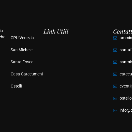
Link Utili
Contatt
ia
che
CPU Venezia
ammini
San Michele
santaf
Santa Fosca
sanmic
Casa Catecumeni
catec
Ostelli
eventi
ostell
info@